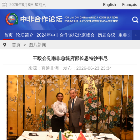
2026年8月8日 星期六
English
Français
首页
论坛简介
2024年中非合作论坛北京峰会
历届会议
重要文献
联合研究
精彩视频
首页
>
图片新闻
王毅会见南非总统府部长恩特沙韦尼
来源：直通非洲 发布：2026-06-23 23:34