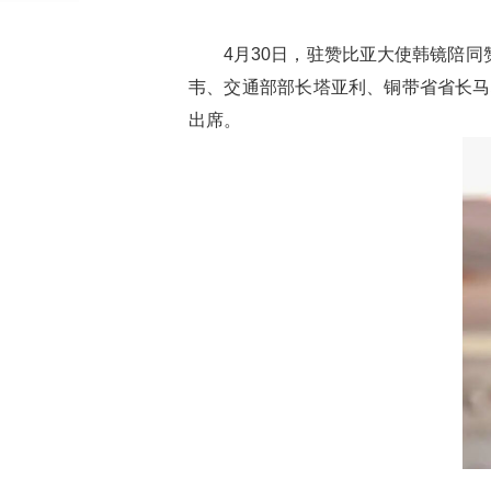
4
月
30
日，驻赞比亚
大使
韩镜陪同
韦、交通部部长塔亚利、铜带省省长马
出席。