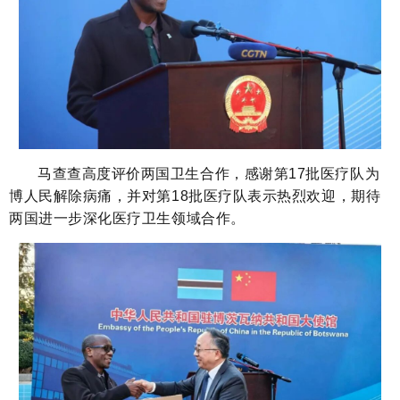
马查查高度评价两国卫生合作，感谢第17批医疗队为
博人民解除病痛，并对第18批医疗队表示热烈欢迎，期待
两国进一步深化医疗卫生领域合作。