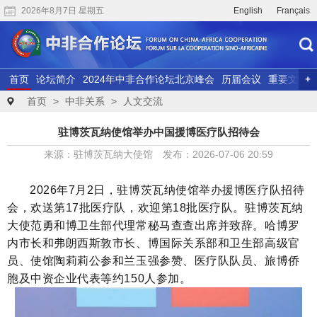
2026年8月7日 星期五
English
Français
首页
论坛简介
2024年中非合作论坛北京峰会
历届会议
重要文献
联合研究
精彩视频
首页
>
中非关系
>
人文交流
驻博茨瓦纳使馆举办中国援博医疗队招待会
来源：驻博茨瓦纳大使馆 发布：2026-07-06 20:59
2026年7月2日，驻博茨瓦纳使馆举办援博医疗队招待
会，欢送第17批医疗队，欢迎第18批医疗队。驻博茨瓦纳
大使范勇和博卫生部代理常秘马查查出席并致辞。哈博罗
内市长和弗朗西斯敦市长、博国际关系部和卫生部高级官
员、使馆陶莉莉公参和兰玉强参赞、医疗队队员、旅博侨
胞及中资企业代表等约150人参加。