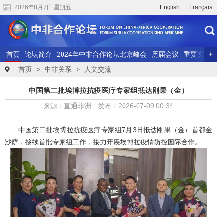
2026年8月7日 星期五
English
Français
首页
论坛简介
2024年中非合作论坛北京峰会
历届会议
重要文献
联合研究
精彩视频
首页
>
中非关系
>
人文交流
中国第二批埃博拉抗疫医疗专家组抵达刚果（金）
来源：直通非洲 发布：2026-07-09 00:34
中国第二批埃博拉抗疫医疗专家组7月3日抵达刚果（金）首都金
沙萨，接续首批专家组工作，接力开展埃博拉疫情防控国际合作。