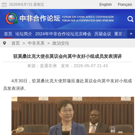
2026年8月7日 星期五
English
Français
首页
论坛简介
2024年中非合作论坛北京峰会
历届会议
重要文献
联合研究
精彩视频
首页
>
中非关系
>
政治交往
驻莫桑比克大使在莫议会向莫中友好小组成员发表演讲
来源：直通非洲 发布：2026-05-07 21:43
4月30日，驻莫桑比克大使郑璇应邀赴莫议会
向
莫中友好小组
成
员发表演讲
。