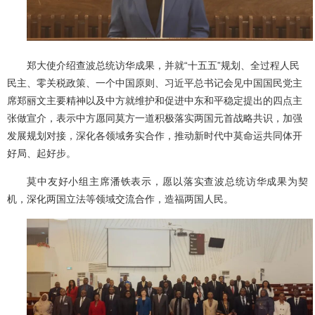
郑大使介绍查波总统
访华
成果，
并就“十五五”规划、全过程人民
民主、零关税政策、一个中国原则、习近平总书记会见中国国民党主
席郑丽文主要精神以及中方就维护和促进中东和平稳定提出的四点主
张做宣介，表示
中方愿同莫方
一道积极落实
两国元首
战略
共识，加强
发展
规划
对接，深化各领域务实合作，推动
新时代中莫命运共同体开
好局、起好步。
莫中友好小组
主席
潘铁表示，愿
以落实
查波总统
访华成果为契
机，深化
两国立法等领域交流合作，造福两国人民。