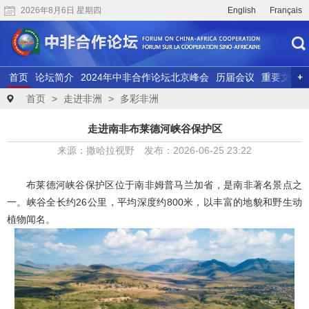
2026年8月6日 星期四
English
Français
首页
论坛简介
2024年中非合作论坛北京峰会
历届会议
重要文献
联合研究
精彩视频
首页
>
走进非洲
>
多彩非洲
走进南非布莱德河峡谷保护区
来源：撒哈拉视野 发布：2026-06-25 23:22
布莱德河峡谷保护区位于南非姆普马兰加省，是南非著名景点之
一。峡谷全长约26公里，平均深度约800米，以丰富的地貌和野生动
植物闻名。