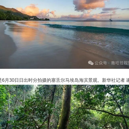
是6月30日日出时分拍摄的塞舌尔马埃岛海滨景观。新华社记者 谢