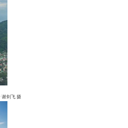
谢剑飞 摄