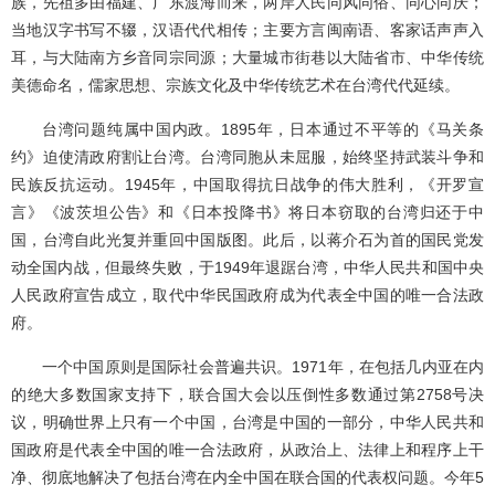
族，先祖多由福建、广东渡海而来，两岸人民同风同俗、同心同庆；
当地汉字书写不辍，汉语代代相传；主要方言闽南语、客家话声声入
耳，与大陆南方乡音同宗同源；大量城市街巷以大陆省市、中华传统
美德命名，儒家思想、宗族文化及中华传统艺术在台湾代代延续。
台湾问题纯属中国内政。1895年，日本通过不平等的《马关条
约》迫使清政府割让台湾。台湾同胞从未屈服，始终坚持武装斗争和
民族反抗运动。1945年，中国取得抗日战争的伟大胜利，《开罗宣
言》《波茨坦公告》和《日本投降书》将日本窃取的台湾归还于中
国，台湾自此光复并重回中国版图。此后，以蒋介石为首的国民党发
动全国内战，但最终失败，于1949年退踞台湾，中华人民共和国中央
人民政府宣告成立，取代中华民国政府成为代表全中国的唯一合法政
府。
一个中国原则是国际社会普遍共识。1971年，在包括几内亚在内
的绝大多数国家支持下，联合国大会以压倒性多数通过第2758号决
议，明确世界上只有一个中国，台湾是中国的一部分，中华人民共和
国政府是代表全中国的唯一合法政府，从政治上、法律上和程序上干
净、彻底地解决了包括台湾在内全中国在联合国的代表权问题。今年5