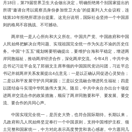
月18日，第79届世界卫生大会做出决定，明确拒绝将个别国家提出的
所谓“邀请台湾以观察员身份参加世卫大会”的提案列入大会议程，连
续第10年拒绝所谓涉台提案。这充分说明，国际社会坚持一个中国原
则的格局不容挑战、不可撼动。
两岸统一是人心所向和大义所在。中国共产党、中国政府和中国
人民始终把解决台湾问题、实现祖国完全统一作为矢志不渝的历史任
务。中国“十五五”规划纲要明确提出，要维护台海和平稳定，增进两
岸同胞福祉，推动两岸经济合作，深化两岸交流。今年4月，中共中央
总书记习近平会见了郑丽文主席率领的中国国民党访问团，习近平总
书记并就两岸关系发展提出4点意见：一是以正确认同促进心灵契合；
二是以和平发展守护共同家园；三是以交流融合增进民生福祉；四是
以团结奋斗实现中华民族伟大复兴。随后，中共中央台办出台十项促
进两岸交流合作的政策措施，顺应了两岸同胞要和平、要发展、要交
流、要合作的共同心声。
中国实现完全统一，是历史大势，也符合国际期待。长期以来，
几政府和几人民始终坚定奉行一个中国原则，支持中国维护主权、领
土完整和国家统一，中方对此表示高度赞赏和衷心感谢。中方愿同几