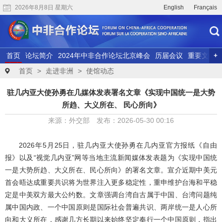
2026年8月8日 星期六
English
Français
首页
论坛简介
2024年中非合作论坛北京峰会
历届会议
重要文献
联合研究
精彩视频
首页
>
走进非洲
>
使馆动态
驻几内亚大使孙勇在几媒体发表署名文章《实现中国统一是大势
所趋、大义所在、 民心所向》
来源：外交部 发布：2026-05-30 00:16
2026年5月25日，驻几内亚大使孙勇在几内亚官方报纸《自由
报》以及“视觉几内亚”网等当地主流新闻媒体发表题为《实现中国统
一是大势所趋、大义所在、民心所向》的署名文章。宣介近期中美元
首会晤达成重要共识将为世界注入更多稳定性，重申维护台海和平稳
定是中美双方最大公约数。文章强调台湾自古属于中国、台湾问题纯
属中国内政、一个中国原则是国际社会普遍共识、两岸统一是人心所
向和大义所在，感谢几方长期以来始终坚定奉行一个中国原则，指出