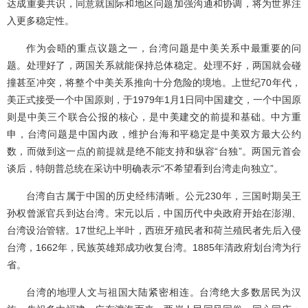
达成重要共识，同意就国际和地区问题加强沟通和协调，将为世界注
入更多稳定性。
作为会晤的重点议题之一，台湾问题是中美关系中最重要的问
题。处理好了，两国关系就能保持总体稳定。处理不好，两国就会碰
撞甚至冲突，将整个中美关系推向十分危险的境地。上世纪70年代，
美正式接受一个中国原则，于1979年1月1日同中国建交，一个中国原
则是中美三个联合公报的核心，是中美建交的前提和基础。中方重
申，台湾问题是中国内政，维护台海和平稳定是中美双方最大公约
数，而做到这一点的前提就是绝不能支持和纵容“台独”。两国元首会
谈后，特朗普总统在采访中明确表示“不希望看到台湾走向独立”。
台湾自古属于中国的历史经纬清晰。公元230年，三国时期吴王
孙权曾派官兵到达台湾。宋元以后，中国历代中央政府开始在澎湖、
台湾设治管辖。17世纪上半叶，西班牙殖民者和荷兰殖民者先后入侵
台湾，1662年，民族英雄郑成功收复台湾。1885年清政府划台湾为行
省。
台湾的地理人文与祖国大陆紧密相连。台湾绝大多数居民为汉