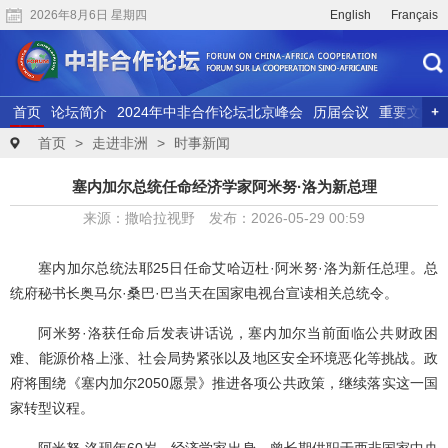
2026年8月6日 星期四
English
Français
首页
论坛简介
2024年中非合作论坛北京峰会
历届会议
重要文献
联合研究
精彩视频
首页
>
走进非洲
>
时事新闻
塞内加尔总统任命经济学家阿米努·洛为新总理
来源：撒哈拉视野 发布：2026-05-29 00:59
塞内加尔总统法耶25日任命艾哈迈杜·阿米努·洛为新任总理。总
统府秘书长奥马尔·桑巴·巴当天在国家电视台宣读相关总统令。
阿米努·洛获任命后发表讲话说，塞内加尔当前面临公共财政困
难、能源价格上涨、社会局势紧张以及地区安全环境恶化等挑战。政
府将围绕《塞内加尔2050愿景》推进各项公共政策，继续落实这一国
家转型议程。
阿米努·洛现年60岁，经济学家出身，曾长期供职于西非国家中央