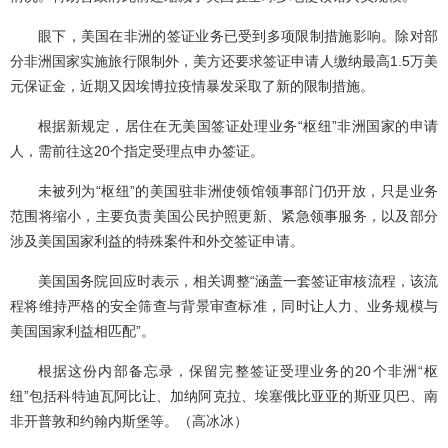
眼下，美国在非洲的签证业务已受到多项限制措施影响。除对部
分非洲国家实施旅行限制外，美方还要求签证申请人缴纳最高1.5万美
元保证金，近期又因埃博拉疫情暴发采取了新的限制措施。
根据新规定，居住在无美国签证处理业务“枢纽”非洲国家的申请
人，需前往这20个指定受理点申办签证。
未被列为“枢纽”的美国驻非洲使领馆领事部门仍开放，只是业务
范围将缩小，主要负责美国公民护照更新、紧急领事服务，以及部分
涉及美国国家利益的特殊案件和外交签证申请。
美国国务院回应时表示，相关调整“涵盖一套签证审核流程，该流
程将维持严格的安全筛查与背景审查标准，同时让人力、业务规模与
美国国家利益相匹配”。
根据这份内部备忘录，保留完整签证受理业务的20个非洲“枢
纽”包括科特迪瓦阿比让、加纳阿克拉、埃塞俄比亚亚的斯亚贝巴、南
非开普敦和约翰内斯堡等。（高冰冰）