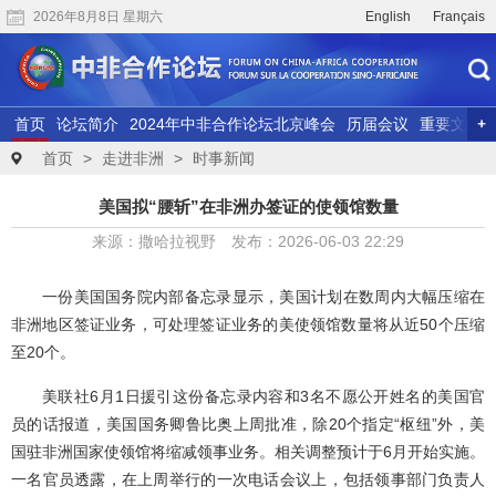
2026年8月8日 星期六
English
Français
首页
论坛简介
2024年中非合作论坛北京峰会
历届会议
重要文献
联合研究
精彩视频
首页
>
走进非洲
>
时事新闻
美国拟“腰斩”在非洲办签证的使领馆数量
来源：撒哈拉视野 发布：2026-06-03 22:29
一份美国国务院内部备忘录显示，美国计划在数周内大幅压缩在
非洲地区签证业务，可处理签证业务的美使领馆数量将从近50个压缩
至20个。
美联社6月1日援引这份备忘录内容和3名不愿公开姓名的美国官
员的话报道，美国国务卿鲁比奥上周批准，除20个指定“枢纽”外，美
国驻非洲国家使领馆将缩减领事业务。相关调整预计于6月开始实施。
一名官员透露，在上周举行的一次电话会议上，包括领事部门负责人