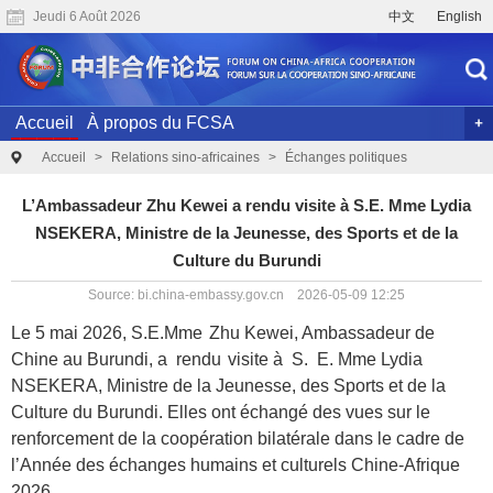
Jeudi 6 Août 2026
中文
English
Accueil
À propos du FCSA
Le Sommet du Forum sur la Coopération sino-africaine
Accueil
>
Relations sino-africaines
>
Échanges politiques
2024
L’Ambassadeur Zhu Kewei a rendu visite à S.E. Mme Lydia
Conférences précédentes
Archives
Recherche conjointe
NSEKERA, Ministre de la Jeunesse, des Sports et de la
Vidéos
Culture du Burundi
Source: bi.china-embassy.gov.cn 2026-05-09 12:25
Le 5 mai 2026, S.E.Mme
Zhu Kewei, Ambassadeur de
Chine au Burundi, a rendu
visite à S. E. Mme Lydia
NSEKERA, Ministre de la Jeunesse, des Sports et de la
Culture du Burundi. Elles ont échangé des vues sur le
renforcement de la coopération bilatérale dans le cadre de
l’Année des échanges humains et culturels Chine-Afrique
2026.