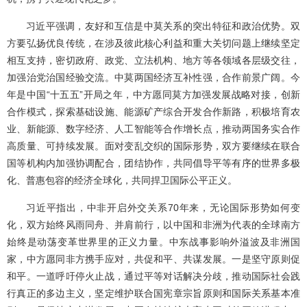
习近平强调，友好和互信是中莫关系的突出特征和政治优势。双
方要弘扬优良传统，在涉及彼此核心利益和重大关切问题上继续坚定
相互支持，密切政府、政党、立法机构、地方等各领域各层级交往，
加强治党治国经验交流。中莫两国经济互补性强，合作前景广阔。今
年是中国“十五五”开局之年，中方愿同莫方加强发展战略对接，创新
合作模式，探索基础设施、能源矿产综合开发合作新路，积极培育农
业、新能源、数字经济、人工智能等合作增长点，推动两国务实合作
高质量、可持续发展。面对变乱交织的国际形势，双方要继续在联合
国等机构内加强协调配合，团结协作，共同倡导平等有序的世界多极
化、普惠包容的经济全球化，共同捍卫国际公平正义。
习近平指出，中非开启外交关系70年来，无论国际形势如何变
化，双方始终风雨同舟、并肩前行，以中国和非洲为代表的全球南方
始终是动荡变革世界里的正义力量。中东战事影响外溢波及非洲国
家，中方愿同非方携手应对，共促和平、共谋发展。一是坚守原则促
和平。一道呼吁停火止战，通过平等对话解决分歧，推动国际社会践
行真正的多边主义，坚定维护联合国宪章宗旨原则和国际关系基本准