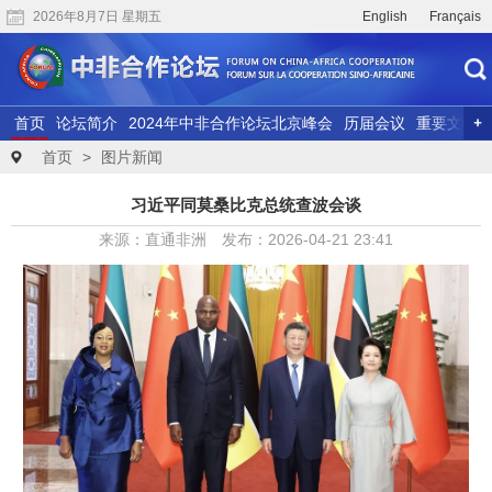
2026年8月7日 星期五
English
Français
首页
论坛简介
2024年中非合作论坛北京峰会
历届会议
重要文献
联合研究
精彩视频
首页
>
图片新闻
习近平同莫桑比克总统查波会谈
来源：直通非洲 发布：2026-04-21 23:41