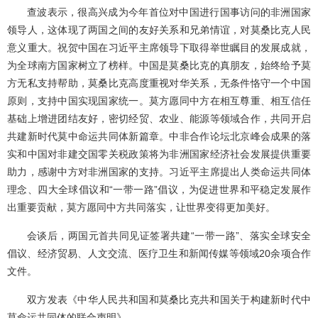
查波表示，很高兴成为今年首位对中国进行国事访问的非洲国家
领导人，这体现了两国之间的友好关系和兄弟情谊，对莫桑比克人民
意义重大。祝贺中国在习近平主席领导下取得举世瞩目的发展成就，
为全球南方国家树立了榜样。中国是莫桑比克的真朋友，始终给予莫
方无私支持帮助，莫桑比克高度重视对华关系，无条件恪守一个中国
原则，支持中国实现国家统一。莫方愿同中方在相互尊重、相互信任
基础上增进团结友好，密切经贸、农业、能源等领域合作，共同开启
共建新时代莫中命运共同体新篇章。中非合作论坛北京峰会成果的落
实和中国对非建交国零关税政策将为非洲国家经济社会发展提供重要
助力，感谢中方对非洲国家的支持。习近平主席提出人类命运共同体
理念、四大全球倡议和“一带一路”倡议，为促进世界和平稳定发展作
出重要贡献，莫方愿同中方共同落实，让世界变得更加美好。
会谈后，两国元首共同见证签署共建“一带一路”、落实全球安全
倡议、经济贸易、人文交流、医疗卫生和新闻传媒等领域20余项合作
文件。
双方发表《中华人民共和国和莫桑比克共和国关于构建新时代中
莫命运共同体的联合声明》。