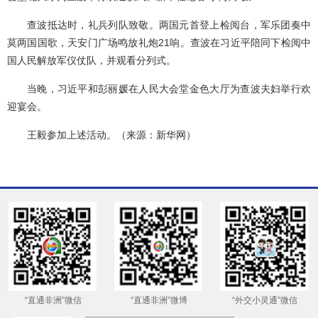
查波抵达时，礼兵列队致敬。两国元首登上检阅台，军乐团奏中
莫两国国歌，天安门广场鸣放礼炮21响。查波在习近平陪同下检阅中
国人民解放军仪仗队，并观看分列式。
当晚，习近平和彭丽媛在人民大会堂金色大厅为查波夫妇举行欢
迎宴会。
王毅参加上述活动。（来源：新华网）
“直通非洲”微信
“直通非洲”微博
“外交小灵通”微信