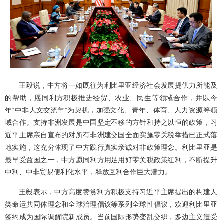
王毅说，中方将一如既往为利比里亚经济社会发展提供力所能及
的帮助，愿同利方积极推进经贸、农业、民生等领域合作，并以今
年“中非人文交流年”为契机，加强文化、青年、体育、人力资源等领
域合作。支持非洲发展是中国坚定不移的方针和持之以恒的政策，习
近平主席亲自宣布的对所有非洲建交国全面实施零关税举措已正式落
地实施，这充分体现了中方践行真实亲诚对非政策理念。利比里亚是
最早受益国之一，中方愿同利方用足用好零关税政策红利，不断提升
中利、中非贸易便利化水平，释放互利合作巨大潜力。
王毅表示，中方高度赞赏利方积极支持习近平主席提出的构建人
类命运共同体理念和全球治理倡议等系列全球性倡议，欢迎利比里亚
签约成为国际调解院新成员。当前国际形势变乱交织，多边主义遭受