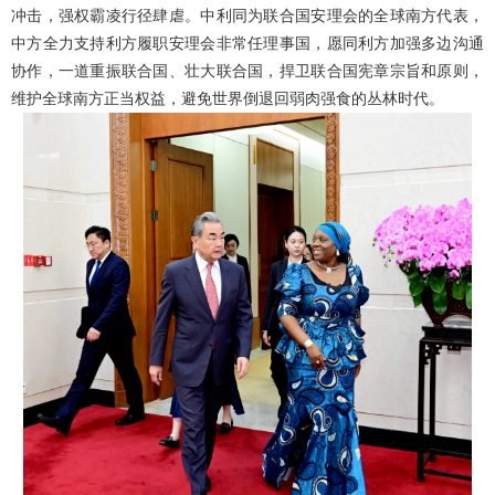
冲击，强权霸凌行径肆虐。中利同为联合国安理会的全球南方代表，
中方全力支持利方履职安理会非常任理事国，愿同利方加强多边沟通
协作，一道重振联合国、壮大联合国，捍卫联合国宪章宗旨和原则，
维护全球南方正当权益，避免世界倒退回弱肉强食的丛林时代。