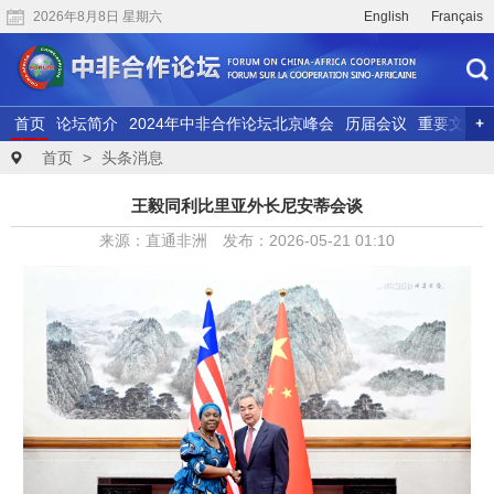
2026年8月8日 星期六
English
Français
首页
论坛简介
2024年中非合作论坛北京峰会
历届会议
重要文献
联合研究
精彩视频
首页
>
头条消息
王毅同利比里亚外长尼安蒂会谈
来源：直通非洲 发布：2026-05-21 01:10