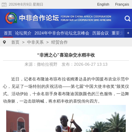
2026年8月9日 星期日
English
Français
首页
论坛简介
2024年中非合作论坛北京峰会
历届会议
重要文献
联合研究
精彩视频
首页
>
中非关系
>
经贸合作
“非洲之心”喜迎杂交水稻丰收
来源：撒哈拉视野 发布：2026-06-27 13:13
近日，记者在布隆迪布琼布拉省姆潘达县的中国援布农业示范中
心，见证了一场特别的庆祝活动——第七届“中国大使丰收奖”颁奖仪
式。活动伊始，十余名鼓手身着布隆迪国旗颜色的三色服饰，一边舞
动身躯，一边击鼓呐喊，将水稻丰收的喜悦传向四方。