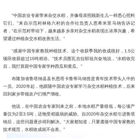
“中国农业专家带来杂交水稻，并像母亲照顾新生儿一样悉心照料
它们。”来自示范村林格六村的合作社负责人恩希米里马纳告诉记
者，“在示范村带动下，越来越多乡亲对杂交水稻表现出浓厚兴趣，希
望通过种植杂交水稻改善生活。”
“感谢中国专家教我种植技术。这个收获季我的收成很好，1.5公
顷田收获超过15吨稻谷。”技术员图瓦吉拉耶祖兴奋地说，“水稻收完
后，我打算跟中国专家学种西瓜和黄瓜。”
布隆加省鲁塔纳县县长恩塔卡鲁蒂马纳曾是青年技术带头人中的
一员。2020年起，他跟随中国农业专家学习杂交水稻种植技术，后来
回到家乡带领农户们增产增收。
他说，在中国农业专家到来之前，本地水稻产量很低，每公顷产
量仅为2至3.5吨，还饱受稻瘟病的威胁。自2020年杂交水稻引进鲁塔
纳后，这些问题逐步得到解决。“大家都知道，只要遵循中国专家教的
技术规范，水稻收成就不会差。”