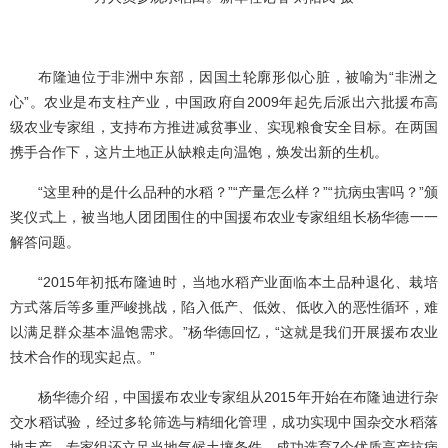
布隆迪位于非洲中东部，因国土轮廓形似心脏，被喻为“非洲之
心”。农业是布支柱产业，中国政府自2009年起先后派出六批援布高
级农业专家组，支持布方推进减贫事业、实现粮食安全目标。在两国
携手合作下，这片土地正从缺粮走向温饱，焕发出新的生机。
“这里种的是什么品种的水稻？”“产量怎么样？”“抗病虫害吗？”颁
奖仪式上，被当地人团团围住的中国援布农业专家组组长杨华德一一
解答问题。
“2015年初抵布隆迪时，当地水稻产业面临本土品种退化、栽培
方式落后等多重严峻挑战，陷入低产、低效、低收入的恶性循环，难
以满足群众基本温饱需求。”杨华德回忆，“这就是我们开展援布农业
技术合作的现实起点。”
杨华德介绍，中国援布农业专家组从2015年开始在布隆迪进行杂
交水稻试验，经过多轮筛选与精细化管理，成功实现中国杂交水稻落
地丰产。专家组还立足当地气候土壤条件，成功选育7个优质高产抗病