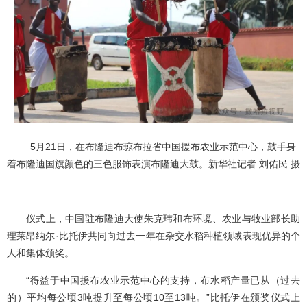
5月21日，在布隆迪布琼布拉省中国援布农业示范中心，鼓手身
着布隆迪国旗颜色的三色服饰表演布隆迪大鼓。新华社记者 刘佑民 摄
仪式上，中国驻布隆迪大使朱克玮和布环境、农业与牧业部长助
理莱昂纳尔·比托伊共同向过去一年在杂交水稻种植领域表现优异的个
人和集体颁奖。
“得益于中国援布农业示范中心的支持，布水稻产量已从（过去
的）平均每公顷3吨提升至每公顷10至13吨。”比托伊在颁奖仪式上