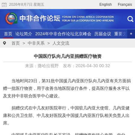
2026年8月7日 星期五
English
Français
首页
论坛简介
2024年中非合作论坛北京峰会
历届会议
重要文献
联合研究
精彩视频
首页
>
中非关系
>
人文交流
中国医疗队向几内亚捐赠医疗物资
来源：撒哈拉视野 发布：2026-04-30 00:32
当地时间23日，第31批中国援几内亚医疗队向几内亚有关方面捐
赠一批医疗物资，用于改善当地医院诊疗条件，提高医疗服务水平以
及支持中非联合医学中心建设。
捐赠仪式在中几友好医院举行，中国驻几内亚大使馆、几内亚健
康和公共卫生部、中几友好医院及中国援几内亚医疗队相关负责人出
席。
中国援几内亚医疗队队长王宾说，捐赠物资包括心血管、内分