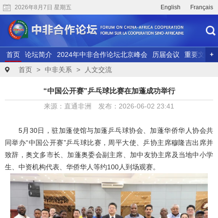
2026年8月7日 星期五
English
Français
首页
论坛简介
2024年中非合作论坛北京峰会
历届会议
重要文献
联合研究
精彩视频
首页
>
中非关系
>
人文交流
“中国公开赛”乒乓球比赛在加蓬成功举行
来源：直通非洲 发布：2026-06-02 23:41
5月30日，驻加蓬使馆与加蓬乒乓球协会、加蓬华侨华人协会共
同举办“中国公开赛”乒乓球比赛，周平大使、乒协主席穆隆吉出席并
致辞，奥文多市长、加蓬奥委会副主席、加中友协主席及当地中小学
生、中资机构代表、华侨华人等约100人到场观赛。