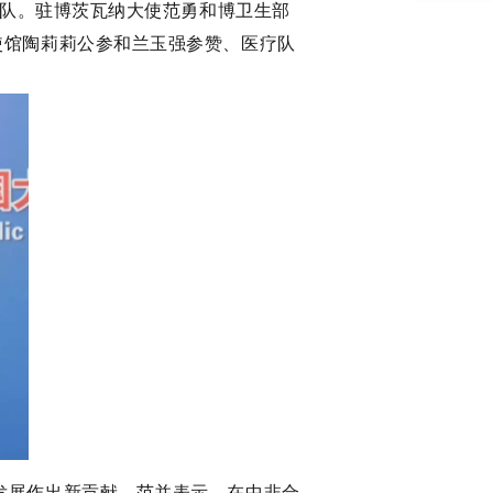
医疗队。驻博茨瓦纳大使范勇和博卫生部
使馆陶莉莉公参和兰玉强参赞、医疗队
发展作出新贡献。范并表示，在中非合