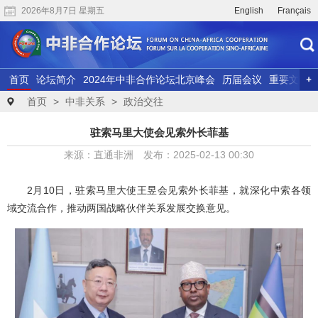
2026年8月7日 星期五
English
Français
首页
论坛简介
2024年中非合作论坛北京峰会
历届会议
重要文献
联合研究
精彩视频
首页
>
中非关系
>
政治交往
驻索马里大使会见索外长菲基
来源：直通非洲 发布：2025-02-13 00:30
2月10日，驻索马里大使王昱会见索外长菲基，就深化中索各领
域交流合作，推动两国战略伙伴关系发展交换意见。