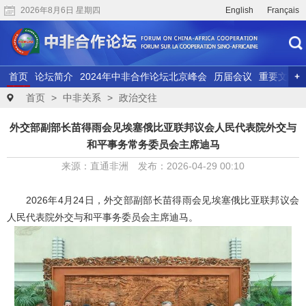
2026年8月6日 星期四
English
Français
首页
论坛简介
2024年中非合作论坛北京峰会
历届会议
重要文献
联合研究
精彩视频
首页
>
中非关系
>
政治交往
外交部副部长苗得雨会见埃塞俄比亚联邦议会人民代表院外交与
和平事务常务委员会主席迪马
来源：直通非洲 发布：2026-04-29 00:10
2026年4月24日，外交部副部长苗得雨会见埃塞俄比亚联邦议会
人民代表院外交与和平事务委员会主席迪马。