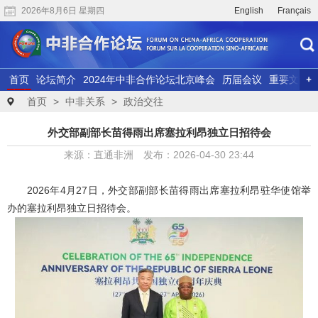
2026年8月6日 星期四
English
Français
首页
论坛简介
2024年中非合作论坛北京峰会
历届会议
重要文献
联合研究
精彩视频
首页
>
中非关系
>
政治交往
外交部副部长苗得雨出席塞拉利昂独立日招待会
来源：直通非洲 发布：2026-04-30 23:44
2026年4月27日，外交部副部长苗得雨出席塞拉利昂驻华使馆举
办的
塞拉利昂独立日
招待会。