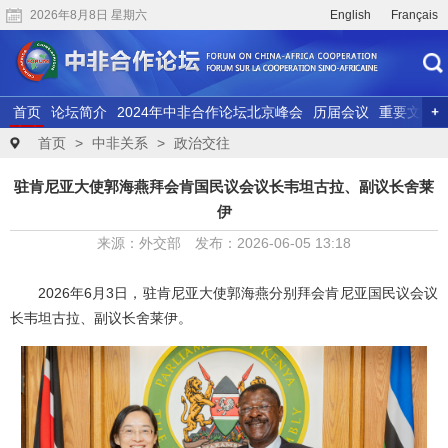
2026年8月8日 星期六
English
Français
首页
论坛简介
2024年中非合作论坛北京峰会
历届会议
重要文献
联合研究
精彩视频
首页
>
中非关系
>
政治交往
驻肯尼亚大使郭海燕拜会肯国民议会议长韦坦古拉、副议长舍莱
伊
来源：外交部 发布：2026-06-05 13:18
2026年6月3日，驻肯尼亚大使郭海燕分别拜会肯尼亚国民议会议
长韦坦古拉、副议长舍莱伊。