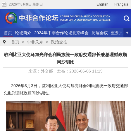
2026年8月9日 星期日
English
Français
首页
论坛简介
2024年中非合作论坛北京峰会
历届会议
重要文献
联合研究
精彩视频
首页
>
中非关系
>
政治交往
驻利比亚大使马旭亮拜会利民族统一政府交通部长兼总理财政顾
问沙胡比
来源：外交部 发布：2026-06-06 11:19
2026年6月3日，驻利比亚大使马旭亮拜会利民族统一政府交通部
长兼总理财政顾问沙胡比。