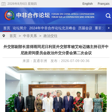
2026年8月6日 星期四
English
Français
首页
论坛简介
2024年中非合作论坛北京峰会
历届会议
重要文献
联合研究
精彩视频
首页
>
中非关系
>
政治交往
外交部副部长苗得雨同尼日利亚外交部常秘艾哈迈德主持召开中
尼政府间委员会政治外交分委会第二次会议
来源：直通非洲 发布：2026-07-09 00:36