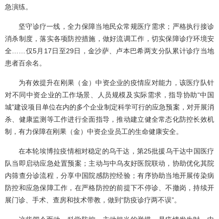
急演练。
坚守诊疗一线，全力保障当地民众常规医疗需求；严格执行接诊
消杀制度，落实各项防控措施，做好流调工作，切实保障诊疗环境安
全……仅5月17日至29日，金沙萨、卢本巴希两支分队累计诊疗当地
患者百余名。
为有效提升在刚果（金）中资企业的疫情应对能力，该医疗队针
对不同中资企业的工作场景、人员规模及实际需求，指导协助“中国
城”建设项目单位在内的多个企业制定科学可行的应急预案，对开展消
杀、健康监测等工作进行全面指导，推动建立健全常态化防控长效机
制，有力保障在刚果（金）中资企业员工的生命健康安全。
在本轮埃博拉疫情相对稳定的乌干达，第25批援乌干达中国医疗
队当即启动应急处置预案；主动与中乌友好医院联动，协助优化其院
内筛查分诊流程，分享中国院感防控经验；有序协助当地开展传染病
防控和应急保障工作，在严格防控的前提下不停诊、不撤岗，持续开
展门诊、手术、查房和技术带教，做到“防疫诊疗两不误”。