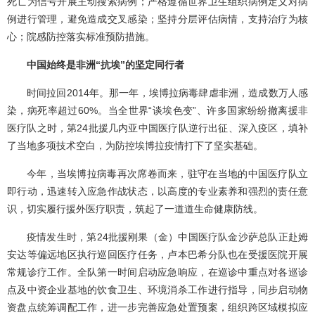
死亡为信号开展主动搜索病例；严格遵循世界卫生组织病例定义对病
例进行管理，避免造成交叉感染；坚持分层评估病情，支持治疗为核
心；院感防控落实标准预防措施。
中国始终是非洲“抗埃”的坚定同行者
时间拉回2014年。那一年，埃博拉病毒肆虐非洲，造成数万人感
染，病死率超过60%。当全世界“谈埃色变”、许多国家纷纷撤离援非
医疗队之时，第24批援几内亚中国医疗队逆行出征、深入疫区，填补
了当地多项技术空白，为防控埃博拉疫情打下了坚实基础。
今年，当埃博拉病毒再次席卷而来，驻守在当地的中国医疗队立
即行动，迅速转入应急作战状态，以高度的专业素养和强烈的责任意
识，切实履行援外医疗职责，筑起了一道道生命健康防线。
疫情发生时，第24批援刚果（金）中国医疗队金沙萨总队正赴姆
安达等偏远地区执行巡回医疗任务，卢本巴希分队也在受援医院开展
常规诊疗工作。全队第一时间启动应急响应，在巡诊中重点对各巡诊
点及中资企业基地的饮食卫生、环境消杀工作进行指导，同步启动物
资盘点统筹调配工作，进一步完善应急处置预案，组织跨区域模拟应