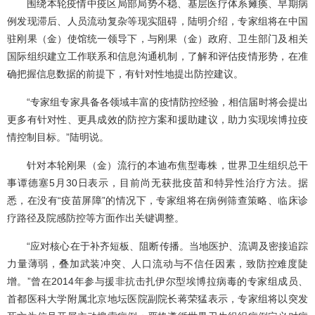
围绕本轮疫情中疫区局部局势不稳、基层医疗体系瘫痪、早期病
例发现滞后、人员流动复杂等现实阻碍，陆明介绍，专家组将在中国
驻刚果（金）使馆统一领导下，与刚果（金）政府、卫生部门及相关
国际组织建立工作联系和信息沟通机制，了解和评估疫情形势，在准
确把握信息数据的前提下，有针对性地提出防控建议。
“专家组专家具备各领域丰富的疫情防控经验，相信届时将会提出
更多有针对性、更具成效的防控方案和援助建议，助力实现埃博拉疫
情控制目标。”陆明说。
针对本轮刚果（金）流行的本迪布焦型毒株，世界卫生组织总干
事谭德塞5月30日表示，目前尚无获批疫苗和特异性治疗方法。据
悉，在没有“疫苗屏障”的情况下，专家组将在病例筛查策略、临床诊
疗路径及院感防控等方面作出关键调整。
“应对核心在于补齐短板、阻断传播。当地医护、流调及密接追踪
力量薄弱，叠加武装冲突、人口流动与不信任因素，致防控难度陡
增。”曾在2014年参与援非抗击扎伊尔型埃博拉病毒的专家组成员、
首都医科大学附属北京地坛医院副院长蒋荣猛表示，专家组将以突发