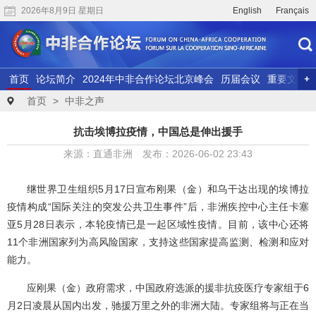
2026年8月9日 星期日
English
Français
首页
论坛简介
2024年中非合作论坛北京峰会
历届会议
重要文献
联合研究
精彩视频
首页
>
中非之声
抗击埃博拉疫情，中国总是伸出援手
来源：直通非洲 发布：2026-06-02 23:43
继世界卫生组织5月17日宣布刚果（金）和乌干达出现的埃博拉
疫情构成“国际关注的突发公共卫生事件”后，非洲疾控中心主任卡塞
亚5月28日表示，本轮疫情已是一起区域性疫情。目前，该中心还将
11个非洲国家列为高风险国家，支持这些国家提高监测、检测和应对
能力。
应刚果（金）政府需求，中国政府选派的援非抗疫医疗专家组于6
月2日凌晨从国内出发，驰援万里之外的非洲大陆。专家组将与正在当