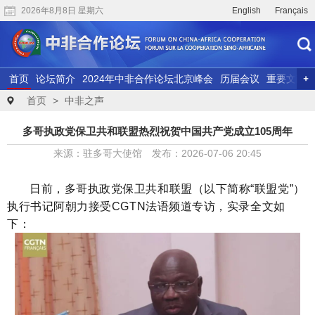
2026年8月8日 星期六
English
Français
首页
论坛简介
2024年中非合作论坛北京峰会
历届会议
重要文献
联合研究
精彩视频
首页
>
中非之声
多哥执政党保卫共和联盟热烈祝贺中国共产党成立105周年
来源：驻多哥大使馆 发布：2026-07-06 20:45
日前，多哥执政党保卫共和联盟（以下简称“联盟党”）
执行书记阿朝力接受CGTN法语频道专访，实录全文如
下：