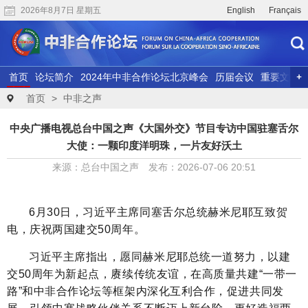
2026年8月7日 星期五
English
Français
首页
论坛简介
2024年中非合作论坛北京峰会
历届会议
重要文献
联合研究
精彩视频
首页
>
中非之声
中央广播电视总台中国之声《大国外交》节目专访中国驻塞舌尔
大使：一颗印度洋明珠，一片友好沃土
来源：总台中国之声 发布：2026-07-06 20:51
6月30日，习近平主席同塞舌尔总统赫米尼耶互致贺
电，庆祝两国建交50周年。
习近平主席指出，愿同赫米尼耶总统一道努力，以建
交50周年为新起点，赓续传统友谊，在高质量共建“一带一
路”和中非合作论坛等框架内深化互利合作，促进共同发