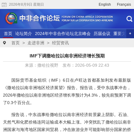
2026年8月9日 星期日
English
Français
首页
论坛简介
2024年中非合作论坛北京峰会
历届会议
重要文献
联合研究
精彩视频
首页
>
走进非洲
>
经贸资讯
IMF下调撒哈拉以南非洲经济增长预期
来源：撒哈拉视野 发布：2026-05-09 22:43
国际货币基金组织（IMF）6日在卢旺达首都基加利发布最新版
《撒哈拉以南非洲地区经济展望》报告。报告说，受中东战事冲击，
2026年撒哈拉以南非洲地区经济增长率预计为4.3%，较先前预测下调
了0.3个百分点。
报告说，中东战事给撒哈拉以南非洲经济前景蒙上阴影。石油、
天然气和化肥价格连同运输成本大幅上涨。冲突扰乱了撒哈拉以南非
洲国家与海湾地区国家间贸易，冲击旅游业并可能影响部分国家的侨