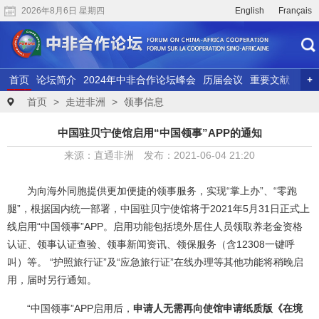
2026年8月6日 星期四
English
Français
首页
论坛简介
2024年中非合作论坛峰会
历届会议
重要文献
联合研究
精彩视频
首页
>
走进非洲
>
领事信息
中国驻贝宁使馆启用“中国领事”APP的通知
来源：直通非洲 发布：2021-06-04 21:20
为向海外同胞提供更加便捷的领事服务，实现“掌上办”、“零跑
腿”，根据国内统一部署，中国驻贝宁使馆将于2021年5月31日正式上
线启用“中国领事”APP。启用功能包括境外居住人员领取养老金资格
认证、领事认证查验、领事新闻资讯、领保服务（含12308一键呼
叫）等。 “护照旅行证”及“应急旅行证”在线办理等其他功能将稍晚启
用，届时另行通知。
“中国领事”APP启用后，
申请人无需再向使馆申请纸质版《在境