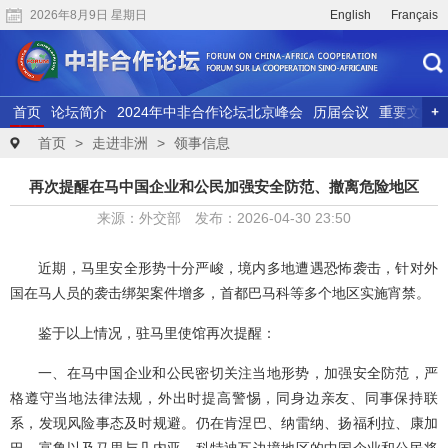
2026年8月9日 星期日
English
Français
首页
论坛简介
2024年中非合作论坛北京峰会
历届会议
重要文献
联合研究
精彩视频
首页
>
走进非洲
>
领事信息
再次提醒在马中国企业和公民加强安全防范、撤离危险地区
来源：外交部 发布：2026-04-30 23:50
近期，马里安全形势十分严峻，境内多地遭遇恐怖袭击，针对外
国在马人员的袭击绑架案件增多，首都巴马科等多个地区实施宵禁。
鉴于以上情况，驻马里使馆再次提醒：
一、在马中国企业和公民密切关注当地形势，加强安全防范，严
格遵守当地法律法规，外出时提高警惕，同身边亲友、同事保持联
系，发现风险事态及时规避。仍在肯涅巴、纳雷纳、扬福利拉、康加
巴、富鲁以及马里与几内亚、科特迪瓦边境地区的中国企业和公民将