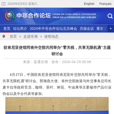
2026年8月8日 星期六
English
Français
首页
论坛简介
2024年中非合作论坛北京峰会
历届会议
重要文献
联合研究
精彩视频
首页
>
走进非洲
>
使馆动态
驻肯尼亚使馆同肯外交部共同举办“零关税，共享无限机遇”主题
研讨会
来源：直通非洲 发布：2026-04-29 00:08
4月27日，中国驻肯尼亚使馆同肯尼亚外交部共同举办“零关税，
共享无限机遇”研讨会。郭海燕大使、肯外交部政策与外交事务总司长
麦卡拉等政府官员，咖啡、茶叶、鲜花、牛油果等主要输华产品行业
协会以及中企代表等参加。