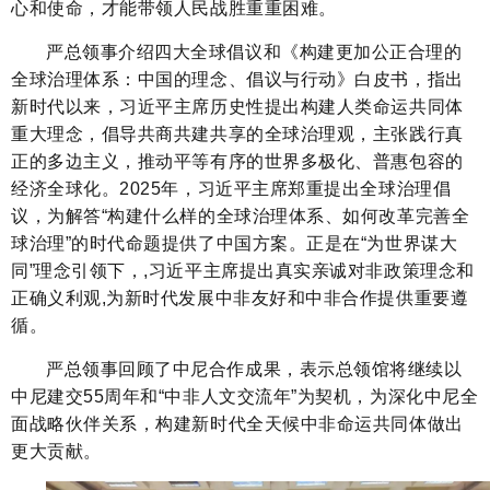
心和使命，才能带领人民战胜重重困难。
严总领事介绍四大全球倡议和《构建更加公正合理的
全球治理体系：中国的理念、倡议与行动》白皮书，指出
新时代以来，习近平主席历史性提出构建人类命运共同体
重大理念，倡导共商共建共享的全球治理观，主张践行真
正的多边主义，推动平等有序的世界多极化、普惠包容的
经济全球化。2025年，习近平主席郑重提出全球治理倡
议，为解答“构建什么样的全球治理体系、如何改革完善全
球治理”的时代命题提供了中国方案。正是在“为世界谋大
同”理念引领下，,习近平主席提出真实亲诚对非政策理念和
正确义利观,为新时代发展中非友好和中非合作提供重要遵
循。
严总领事回顾了中尼合作成果，表示总领馆将继续以
中尼建交55周年和“中非人文交流年”为契机，为深化中尼全
面战略伙伴关系，构建新时代全天候中非命运共同体做出
更大贡献。