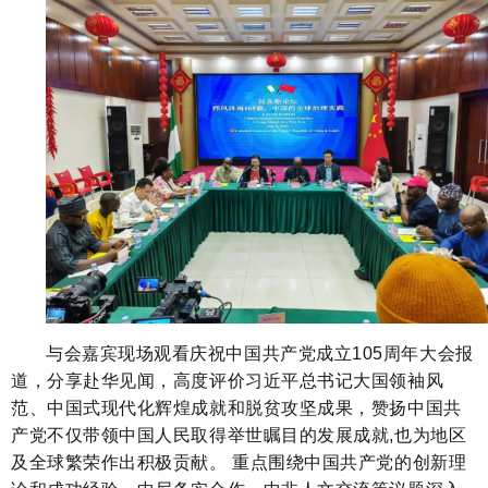
与会嘉宾现场观看庆祝中国共产党成立105周年大会报
道，分享赴华见闻，高度评价习近平总书记大国领袖风
范、中国式现代化辉煌成就和脱贫攻坚成果，赞扬中国共
产党不仅带领中国人民取得举世瞩目的发展成就,也为地区
及全球繁荣作出积极贡献。 重点围绕中国共产党的创新理