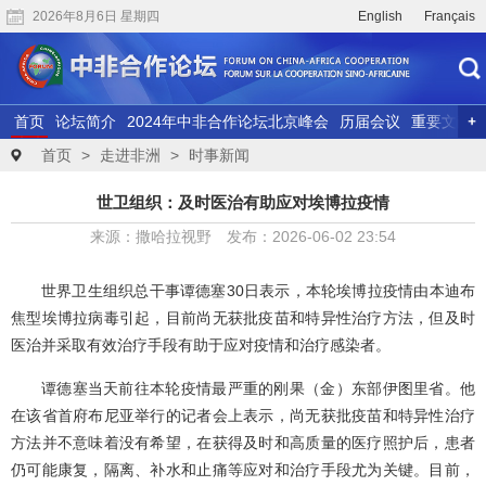
2026年8月6日 星期四
English
Français
首页
论坛简介
2024年中非合作论坛北京峰会
历届会议
重要文献
联合研究
精彩视频
首页
>
走进非洲
>
时事新闻
世卫组织：及时医治有助应对埃博拉疫情
来源：撒哈拉视野 发布：2026-06-02 23:54
世界卫生组织总干事谭德塞30日表示，本轮埃博拉疫情由本迪布
焦型埃博拉病毒引起，目前尚无获批疫苗和特异性治疗方法，但及时
医治并采取有效治疗手段有助于应对疫情和治疗感染者。
谭德塞当天前往本轮疫情最严重的刚果（金）东部伊图里省。他
在该省首府布尼亚举行的记者会上表示，尚无获批疫苗和特异性治疗
方法并不意味着没有希望，在获得及时和高质量的医疗照护后，患者
仍可能康复，隔离、补水和止痛等应对和治疗手段尤为关键。目前，