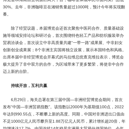
30%。去年，非洲咖啡豆在湘销售量超过1000吨，预计今年将实现翻
番。
除了经贸议题，本届博览会还首次聚焦中医药合作、质量基础设
施等领域安排论坛和研讨会，首次围绕特色轻工产品和纺织服装举办
贸易洽谈会，首次设立中非高质量共建“一带一路”成果展、中非妇女
创新创业成果展；8个非洲主宾国将独立设展，展示本国特色和风格。
出席本届中非经贸博览会开幕式的马拉维总统查克维拉表示，博览会
极大提升了非中双方的合作，为区域带来了更多繁荣，将使非中合作
迈上新的台阶。
持续开放，互利共赢
6月29日，海关总署在第三届中国—非洲经贸博览会期间，首次
发布“中国—非洲贸易指数”。该指数以2000年为基期值100点，2022
年达到990.55点，不断攀上新的高度。同期，中国对非洲进出口值由
不足1000亿元人民币攀升至1.88万亿元人民币，累计增长超20倍，年
均增速达17.7%。中国连续14年稳居非洲最大贸易伙伴国地位。今年