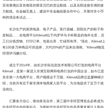
至埃塞俄比亚首都亚的斯亚贝巴的货运航线，以及岳阳连接非洲的接
力航线。在金融互惠上，建设中非金融创新合作中心，开展对非小币
种跨境业务试点……
长沙生产的厨房电器、电子产品、医疗器械，邵阳生产的鞋子和
发制品……在电商平台Kilimall位于内罗毕马卡科斯县的海外仓里，员
工们分拣货物、打印订单、包装出库，忙碌而有序。“现在，Kilimall上
有100多万种商品可供选择，大约20%的产品来自湖南。”Kilimall物流
经理伊冯娜介绍。
成立于2014年、由长沙非拓信息技术有限公司打造的电商平台
Kilimall，是第一家进入非洲互联网和电商行业的中国企业，如今已是
东非第一大电商平台，用户规模达千万级。Kilimall品牌总监廖峥嵘介
绍，当前共有近千家非洲本地商家入驻平台，为当地提供了近万个就
业岗位。
汇聚各方信心，推动务实合作，第三届中非经贸博览会必将成为
中非经贸合作的新起点，为新时代中非经贸合作高质量发展注入新动