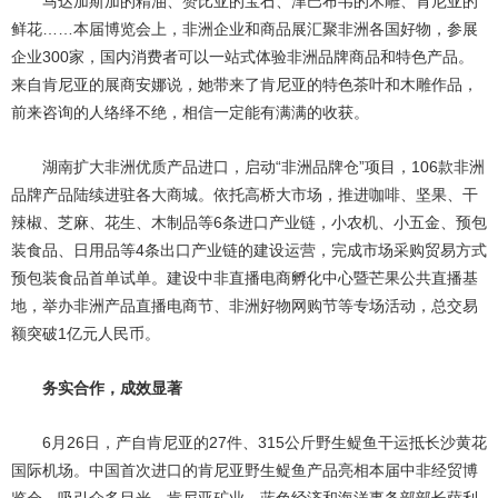
马达加斯加的精油、赞比亚的宝石、津巴布韦的木雕、肯尼亚的
鲜花……本届博览会上，非洲企业和商品展汇聚非洲各国好物，参展
企业300家，国内消费者可以一站式体验非洲品牌商品和特色产品。
来自肯尼亚的展商安娜说，她带来了肯尼亚的特色茶叶和木雕作品，
前来咨询的人络绎不绝，相信一定能有满满的收获。
湖南扩大非洲优质产品进口，启动“非洲品牌仓”项目，106款非洲
品牌产品陆续进驻各大商城。依托高桥大市场，推进咖啡、坚果、干
辣椒、芝麻、花生、木制品等6条进口产业链，小农机、小五金、预包
装食品、日用品等4条出口产业链的建设运营，完成市场采购贸易方式
预包装食品首单试单。建设中非直播电商孵化中心暨芒果公共直播基
地，举办非洲产品直播电商节、非洲好物网购节等专场活动，总交易
额突破1亿元人民币。
务实合作，成效显著
6月26日，产自肯尼亚的27件、315公斤野生鳀鱼干运抵长沙黄花
国际机场。中国首次进口的肯尼亚野生鳀鱼产品亮相本届中非经贸博
览会，吸引众多目光。肯尼亚矿业、蓝色经济和海洋事务部部长萨利