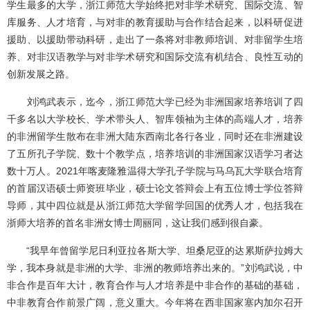
学生最多的大学，浙江师范大学始终把对非学术研究、国际交流、智
库服务、人才培育，与对非的教育援助与合作结合起来，以科研促进
援助、以援助带动科研，走出了一条将对非教师培训、对非留学生培
养、对非汉语教学与对非学术研究和国际交流有机结合、良性互动的
创新发展之路。
刘鸿武表示，迄今，浙江师范大学已经为非洲国家培养培训了四
千多名以大学校长、学术带头人、智库领袖为主体的高端人才，培养
的非洲留学生散布在非洲大陆东西南北各行各业，同时还在非洲建设
了五所孔子学院、数十个教学点，培养培训的非洲国家汉语学习者达
数十万人。2021年喀麦隆雅温得大学孔子学院与马乌瓦大学联合培育
的首届汉语硕士师资班毕业，硕士论文答辩会上有五位博士学位答辩
导师，其中四位就是从浙江师范大学留学回国的优秀人才，包括我在
浙师大培养的首名非洲女博士周丽同，这让我们感到很自豪。
“我早年曾留学尼日利亚拉各斯大学、坦桑尼亚的达累斯萨拉姆大
学，我本身就是非洲的大学、非洲的教师培养出来的。”刘鸿武说，中
非合作是百年大计，教育合作与人才培养是中非合作的基础的基础，
中非教育合作前景广阔，意义重大。今年将在西非国家塞内加尔召开