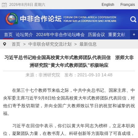
2026年8月8日 星期六
English
Français
首页
论坛简介
2024年中非合作论坛峰会
历届会议
重要文献
联合研究
精彩视频
首页
>
中非联合研究交流计划
>
最新信息
习近平总书记给全国高校黄大年式教师团队代表回信 浙师大非
洲研究院“黄大年式教师团队”积极响应
来源：非洲研究院 发布：2021-09-10 14:48
在第三十七个教师节来临之际，中共中央总书记、国家主席、中
央军委主席习近平9月8日给全国高校黄大年式教师团队代表回信，对
他们寄予殷切期望，并向全国广大教师致以节日的祝贺和诚挚的祝
福。
习近平在回信中表示，你们以黄大年同志为榜样，立足本职岗
位，凝聚团队力量，在教书育人、科研创新等方面取得了可喜成绩，