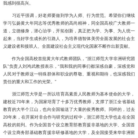
我感到很高兴。
习近平强调，好老师要做到学为人师、行为世范。希望你们继续
学习弘扬黄大年同志等优秀教师的高尚精神，同全国高校广大教师一
道，立德修身，潜心治学，开拓创新，真正把为学、为事、为人统一
起来，当好学生成长的引路人，为培养德智体美劳全面发展的社会主
义建设者和接班人、全面建设社会主义现代化国家不断作出新贡献。
作为全国高校首批黄大年式教师团队，“浙江师范大学非洲研究团
队”负责人刘鸿武教授表示，“我和我的同事们都深感自豪，深感党和
人民对于教师这一特殊群体和职业的尊敬、重视和期待，也深感我们
责任的重大和工作的光荣。”
浙江师范大学是一所以培育高素质人民教师为基本使命的大学，
建校近70年来，为国家培育了十多万优秀教师，支撑了浙江全省基础
教育的大半个江山，也向全国输送了大量的俊秀教师。同样的，过去
20年来，在开展对非合作与研究的过程中，浙江师范大学也走在全国
高校的前列。作为全国首个设立教育部教育援非基地的大学、全国首
个设立商务部基础教育援非研修基地的大学，及全国接受来华非洲留